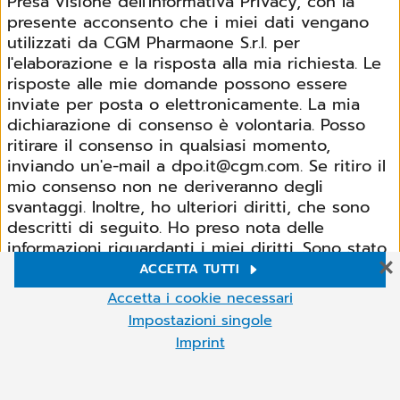
Presa visione dell'Informativa Privacy, con la
presente acconsento che i miei dati vengano
utilizzati da CGM Pharmaone S.r.l. per
l'elaborazione e la risposta alla mia richiesta. Le
risposte alle mie domande possono essere
inviate per posta o elettronicamente. La mia
dichiarazione di consenso è volontaria. Posso
ritirare il consenso in qualsiasi momento,
inviando un'e-mail a dpo.it@cgm.com. Se ritiro il
mio consenso non ne deriveranno degli
svantaggi. Inoltre, ho ulteriori diritti, che sono
descritti di seguito. Ho preso nota delle
informazioni riguardanti i miei diritti. Sono stato
informato che posso richiedere informazioni sui
ACCETTA TUTTI
dati personali memorizzati, in qualsiasi
Impostazioni Cookie
Accetta i cookie necessari
momento. Inoltre ho il diritto di accedere e
Sul nostro sito web Utilizziamo cookie e altre tecnologie. Alcuni di
Impostazioni singole
ottenere una copia di questi dati, rettificare
essi sono necessari, mentre altri ci aiutano a migliorare i nostri
Imprint
servizi online e a gestirli più agevolmente. Puoi accettare i cookie
dati imprecisi, ottenere la limitazione o oppormi
non necessari o rifiutarli facendo clic su "Accetta i cookie
a tale trattamento, oltre il diritto di cancellare i
Altro
necessari", nonché richiamare queste impostazioni in qualsiasi
miei dati. Per tutte le domande riguardanti la
momento e anche deselezionare i cookie in qualsiasi momento