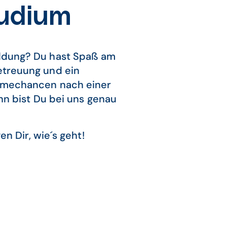
tudium
ildung? Du hast Spaß am
Betreuung und ein
ahmechancen nach einer
n bist Du bei uns genau
n Dir, wie´s geht!