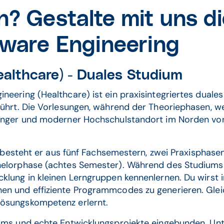
en? Gestalte mit uns d
tware Engineering
ealthcare) - Duales Studium
eering (Healthcare) ist ein praxisintegriertes duale
 führt. Die Vorlesungen, während der Theoriephasen
unger und moderner Hochschulstandort im Norden von 
so besteht er aus fünf Fachsemestern, zwei Praxisphas
helorphase (achtes Semester). Während des Studiums 
lung in kleinen Lerngruppen kennenlernen. Du wirst i
n und effiziente Programmcodes zu generieren. Gleic
ösungskompetenz erlernt.
eams und echte Entwicklungsprojekte eingebunden. U