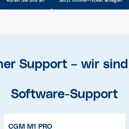
Rufen Sie uns an
Jetzt Online-Ticket anlegen
her Support – wir sind 
Software-Support
CGM M1 PRO