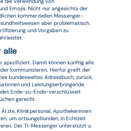
e die Verwendung von
nd Emojis. Nicht nur angesichts der
edlichen kommerziellen Messenger-
esundheitswesen aber problematisch.
ertifizierung und Vorgaben zu
hrleistet.
 alle
pezifiziert. Damit können künftig alle
er kommunizieren. Hierfür greift der
mes bundesweites Adressbuch, zurück,
isationen und Leistungserbringende
indet Ende-zu-Ende-verschlüsselt
üchen gerecht.
 Ärzte, Klinikpersonal, Apothekerinnen
en, um ortsungebunden, in Echtzeit
ren. Der TI-Messenger unterstützt u.