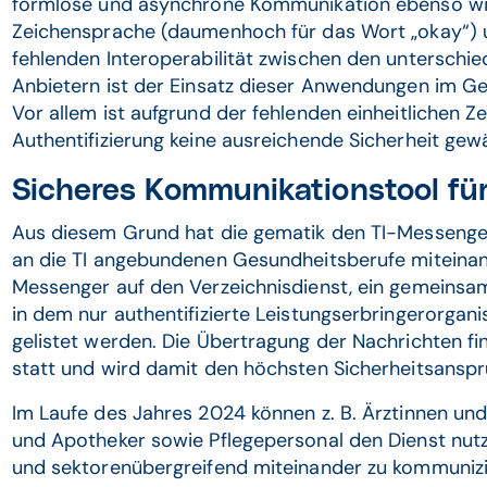
formlose und asynchrone Kommunikation ebenso wi
Zeichensprache (daumenhoch für das Wort „okay“) u
fehlenden Interoperabilität zwischen den unterschi
Anbietern ist der Einsatz dieser Anwendungen im G
Vor allem ist aufgrund der fehlenden einheitlichen Z
Authentifizierung keine ausreichende Sicherheit gewä
Sicheres Kommunikationstool für
Aus diesem Grund hat die gematik den TI-Messenger s
an die TI angebundenen Gesundheitsberufe miteinand
Messenger auf den Verzeichnisdienst, ein gemeinsa
in dem nur authentifizierte Leistungserbringerorgan
gelistet werden. Die Übertragung der Nachrichten f
statt und wird damit den höchsten Sicherheitsanspr
Im Laufe des Jahres 2024 können z. B. Ärztinnen und
und Apotheker sowie Pflegepersonal den Dienst nutz
und sektorenübergreifend miteinander zu kommunizie