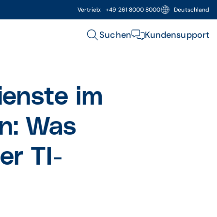
Vertrieb:
+49 261 8000 8000
Deutschland
Suchen
Kundensupport
enste im
n: Was
er TI-