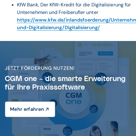
Zeitersparnis, Patientenzufriedenheit).
KfW Bank, Der KfW-Kredit für die Digitalisierung für
Projekts, dem Ergebnis des Digitalisierungs-
Unternehmen und Freiberufler unter
Checks sowie der Prüfung durch Hausbank und
Den verpflichtenden Digitalisierungs-Check
KfW ab.
https://www.kfw.de/inlandsfoerderung/Unterneh
vor Antragstellung durchführen.
und-Digitalisierung/Digitalisierung/
Anforderungen von Hausbank und KfW
berücksichtigen, etwa zu Datenschutz,
Software-Funktionalitäten und
Projektumfang.
JETZT FÖRDERUNG NUTZEN!
CGM one – die smarte Erweiterung
für Ihre Praxissoftware
Mehr erfahren