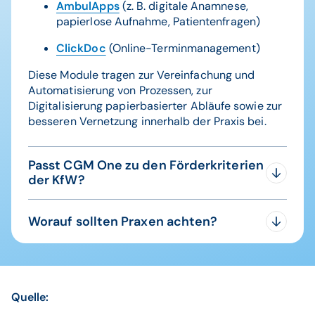
AmbulApps
(z. B. digitale Anamnese,
papierlose Aufnahme, Patientenfragen)
ClickDoc
(Online-Terminmanagement)
Diese Module tragen zur Vereinfachung und
Automatisierung von Prozessen, zur
Digitalisierung papierbasierter Abläufe sowie zur
besseren Vernetzung innerhalb der Praxis bei.
Passt CGM One zu den Förderkriterien
der KfW?
Nach Auskunft der KfW können Lösungen wie
Worauf sollten Praxen achten?
CGM One grundsätzlich gut geeignet sein, um
unter Stufe 2 „LevelUp-Digitalisierung“ gefördert
Genau auflisten, welche Module eingesetzt
zu werden. Die Module decken typische
werden sollen.
Förderbereiche wie Prozessdigitalisierung, KI-
Technologien und digitale Schnittstellen ab. Ob
Darstellen, wie diese die bisherigen
Quelle:
eine Förderung im Einzelfall möglich ist, hängt
Prozesse verbessern (Effizienz,
jedoch von der konkreten Ausgestaltung des