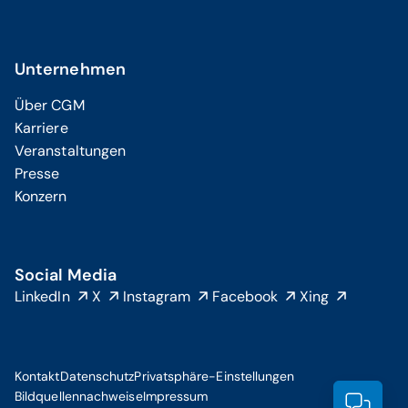
Unternehmen
Über CGM
Karriere
Veranstaltungen
Presse
Konzern
Social Media
LinkedIn
X
Instagram
Facebook
Xing
Kontakt
Datenschutz
Privatsphäre-Einstellungen
Bildquellennachweise
Impressum
Prod