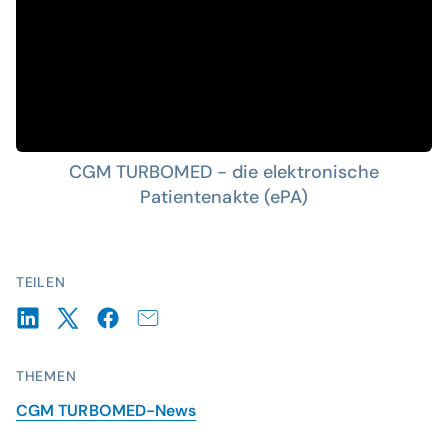
CGM TURBOMED - die elektronische
Patientenakte (ePA)
TEILEN
THEMEN
CGM TURBOMED-News