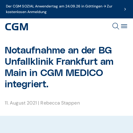
Der CGM SOZIAL Anwendertag am 24.09.26 in Göttingen → Zur
kostenlosen Anmeldung
Notauf­nahme an der BG
Unfall­klinik Frank­furt am
Main in CGM MEDICO
integriert.
11. August 2021
|
Rebecca Stappen