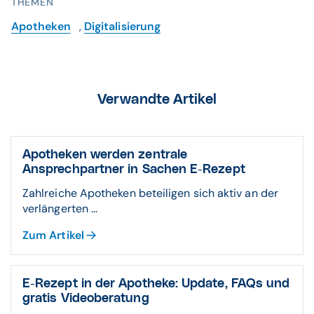
THEMEN
Apotheken
,
Digitalisierung
Nicht eingereichte Rezepte
Aktivieren Sie bei allen E-Rezepten, die Sie zur
Verwandte Artikel
Abrechnung an das Rechenzentrum übermitteln
möchten, das vorangestellte Kontrollkästchen und
gehen Sie anschließend im Applikationsmenü auf
Verordnungen / Übertragen an das Rechenzentrum /
Apotheken werden zentrale
Markierte.
Ansprechpartner in Sachen E-Rezept
Es können gemäß den Vorgaben der gematik maximal
Zahlreiche Apotheken beteiligen sich aktiv an der
50 Einzelverordnungen im Stapel (d.h. mit einer PIN-
verlängerten ...
Eingabe) signiert werden.
Zum Artikel
Der Dialog
Verordnungen zum Rechenzentrum
übertragen
wird geöffnet. Hier wird die zur Übertragung
ausgewählte Verordnung aufgelistet.
E-Rezept in der Apotheke: Update, FAQs und
gratis Videoberatung