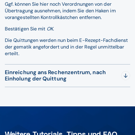
Ggf. können Sie hier noch Verordnungen von der
Übertragung ausnehmen, indem Sie den Haken im
vorangestellten Kontrollkästchen entfernen.
Bestätigen Sie mit
OK
.
Die Quittungen werden nun beim E-Rezept-Fachdienst
der gematik angefordert und in der Regel unmittelbar
erteilt.
Einreichung ans Rechenzentrum, nach
Einholung der Quittung
Werden Änderungen, nach Einholung der Quittung,
automatisch an das Rechenzentrum übertragen?
Nein, hier muss das E-Rezept erneut an das
Rechenzentrum übertragen werden.
Wie Sie E-Rezepte zur Abrechnung an das
Rechenzentrum übertragen können, erfahren Sie im
Weitere Tutorials, Tipps und FAQ