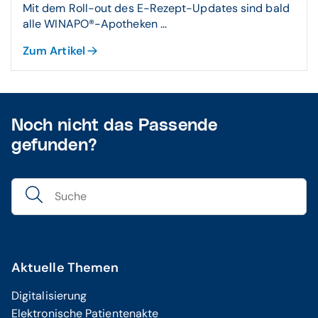
Mit dem Roll-out des E-Rezept-Updates sind bald
alle WINAPO®-Apotheken ...
Zum Artikel
Noch nicht das Passende
gefunden?
Übertragungs-Assistent
Ggf. können Sie hier noch Verordnungen von der
Übertragung ausnehmen, indem Sie den Haken im
vorangestellten Kontrollkästchen entfernen.
Bestätigen Sie mit
OK
.
Aktuelle Themen
Nun muss das zu übertragende Rezept signiert werden.
Digitalisierung
Dazu muss der HBA im Connector gesteckt sein.
Elektronische Patientenakte