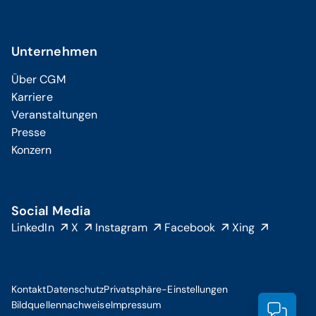
Unternehmen
Über CGM
Karriere
Veranstaltungen
Presse
Konzern
Social Media
LinkedIn
X
Instagram
Facebook
Xing
Kontakt
Datenschutz
Privatsphäre-Einstellungen
Bildquellennachweise
Impressum
Prod