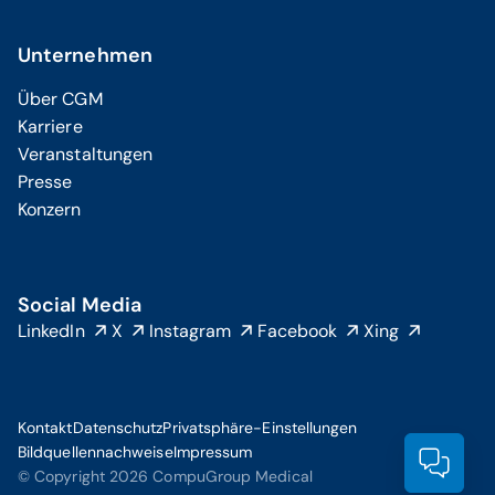
Unternehmen
Über CGM
Karriere
Veranstaltungen
Presse
Konzern
Social Media
LinkedIn
X
Instagram
Facebook
Xing
Kontakt
Datenschutz
Privatsphäre-Einstellungen
Bildquellennachweise
Impressum
Prod
© Copyright 2026 CompuGroup Medical