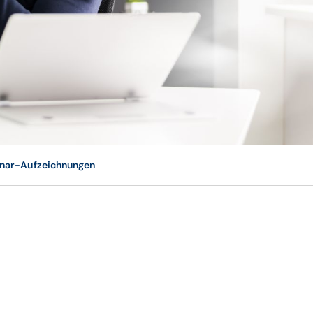
© istockphoto / AndreyPopov
inar-Aufzeichnungen