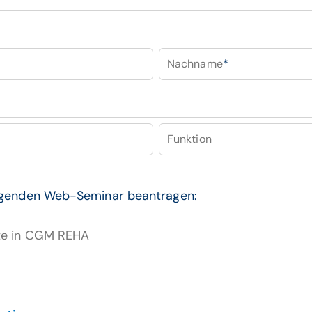
Nachname
*
Funktion
lgenden Web-Seminar beantragen:
kte in CGM REHA