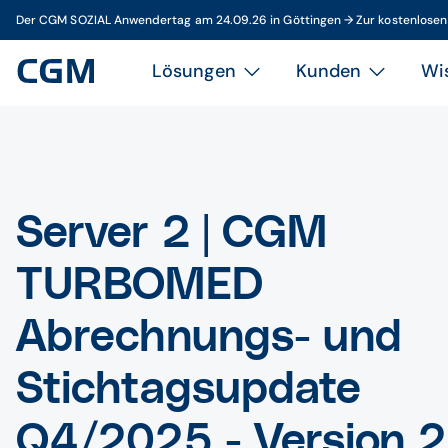
Der CGM SOZIAL Anwendertag am 24.09.26 in Göttingen → Zur kostenlose
Lösungen
Kunden
Wi
Server 2 | CGM
TURBOMED
Abrechnungs- und
Stichtagsupdate
Q4/2025 - Version 2