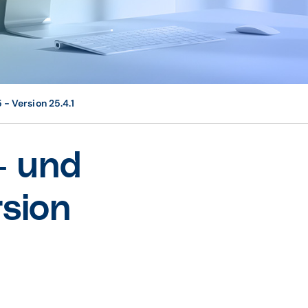
- Version 25.4.1
 und
sion