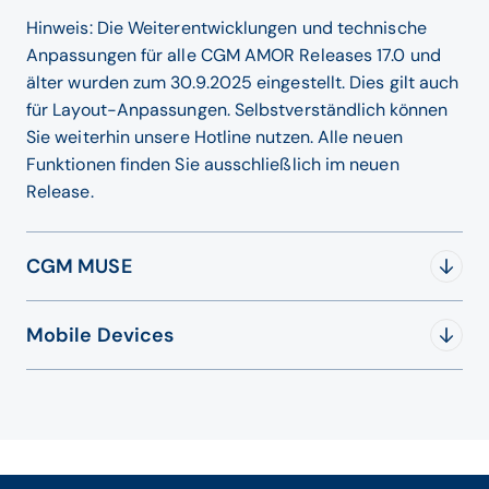
Hinweis: Die Weiterentwicklungen und technische
Anpassungen für alle CGM AMOR Releases 17.0 und
älter wurden zum 30.9.2025 eingestellt. Dies gilt auch
für Layout-Anpassungen. Selbstverständlich können
Sie weiterhin unsere Hotline nutzen. Alle neuen
Funktionen finden Sie ausschließlich im neuen
Release.
CGM MUSE
Download
Datum
Mobile Devices
CGM MUSE 9
Systemvoraussetzungen
Download
CGM MUSE
Datalogic Gryphon GD4500, GBT4500
Datenschutzerklärung
Datalogic Gryphon GD4430, GBT4430