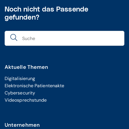
CipherLab RS36
Noch nicht das Passende
CipherLab RS38
gefunden?
Zebra TC22
Zebra TC53
Scantest und Funktionskontrolle
App-Lock Application Manager (extern)
Aktuelle Themen
Digitalisierung
Elektronische Patientenakte
Cybersecurity
Videosprechstunde
Unternehmen