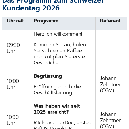
Das Programm zum Schweizer
Kundentag 2026
Uhrzeit
Programm
Referent
Herzlich willkommen!
Kommen Sie an, holen
09:30
Sie sich einen Kaffee
Uhr
und knüpfen Sie erste
Gespräche
Begrüssung
Johann
10:00
Zehntner
Eröffnung durch die
Uhr
(CGM)
Geschäftsleitung
Was haben wir seit
2025 erreicht?
Johann
10:30
Zehntner
Rückblick: TarDoc, erstes
Uhr
(CGM)
RefKIS-Projekt, KI-