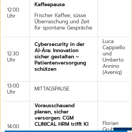
Kaffeepause
12:00
Frischer Kaffee, süsse
Uhr
Überraschung und Zeit
für spontane Gespräche
Luca
Cybersecurity in der
Cappiello
AI-Ära: Innovation
12:30
und
sicher gestalten –
Uhr
Umberto
Patientenversorgung
Annino
schützen
(Aveniq)
13:00
MITTAGSPAUSE
Uhr
Vorausschauend
planen, sicher
versorgen: CGM
Florian
CLINICAL HRM trifft KI
14:00
Gruber,