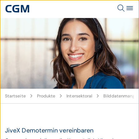
© istockphoto / Ridofranz
Startseite
Produkte
Intersektoral
Bilddatenmange
JiveX Demotermin vereinbaren